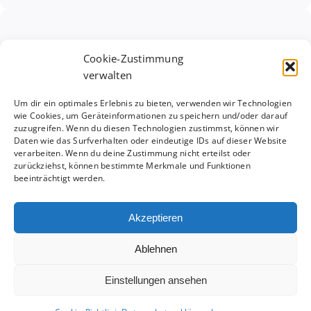
+49 (0)6196 65 20 292
Cookie-Zustimmung
verwalten
info@uw-stiftung.de
Um dir ein optimales Erlebnis zu bieten, verwenden wir Technologien
wie Cookies, um Geräteinformationen zu speichern und/oder darauf
zuzugreifen. Wenn du diesen Technologien zustimmst, können wir
Daten wie das Surfverhalten oder eindeutige IDs auf dieser Website
verarbeiten. Wenn du deine Zustimmung nicht erteilst oder
Impressum
·
Datenschutzerklärung
·
zurückziehst, können bestimmte Merkmale und Funktionen
Cookierichtlinien (EU)
beeinträchtigt werden.
Akzeptieren
Toggle
Ablehnen
Navigation
Einstellungen ansehen
Stiftungszweck